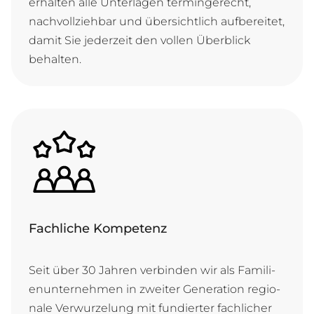
er­hal­ten al­le Un­ter­la­gen ter­min­ge­recht,
nach­voll­zie­hbar und ü­ber­sicht­lich auf­be­rei­tet,
da­mit Sie je­der­zeit den vol­len Ü­ber­blick
behalten.
Fachliche Kompetenz
Seit ü­ber 30 Jah­ren ver­bin­den wir als Fa­mi­li­
en­un­ter­neh­men in zwei­ter Ge­ne­ra­ti­on re­gi­o­
na­le Ver­wur­ze­lung mit fun­dier­ter fach­li­cher