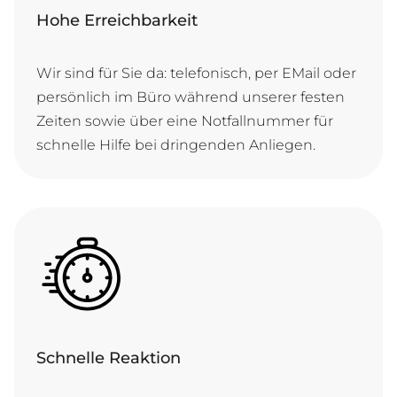
Hohe Erreichbarkeit
Wir sind für Sie da: te­le­fo­nisch, per E­Mail o­der
per­sön­lich im Bü­ro wäh­rend un­se­rer fes­ten
Zei­ten so­wie ü­ber ei­ne Not­fall­num­mer für
schnel­le Hil­fe bei drin­gen­den Anliegen.
Schnelle Reaktion