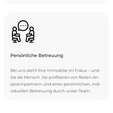
Persönliche Betreuung
Bei uns steht Ih­re Im­mo­bi­lie im Fo­kus – und
Sie als Mensch. Sie pro­fi­tie­ren von fes­ten An­
sprech­part­nern und ei­ner per­sön­li­chen, in­di­
vi­du­el­len Be­treu­ung durch un­ser Team.