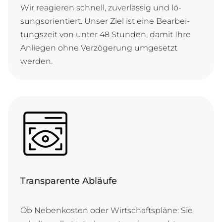
Wir re­a­gie­ren schnell, zu­ver­läs­sig und lö­
sungs­ori­en­tiert. Un­ser Ziel ist ei­ne Be­ar­bei­
tungs­zeit von un­ter 48 Stun­den, da­mit Ih­re
An­lie­gen oh­ne Ver­zö­ge­rung um­ge­setzt
werden.
Transparente Abläufe
Ob Ne­ben­kos­ten o­der Wirt­schafts­plä­ne: Sie