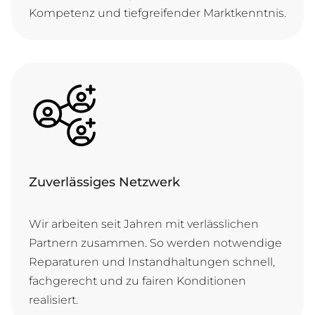
Kom­pe­tenz und tief­grei­fen­der Marktkenntnis.
Zuverlässiges Netzwerk
Wir ar­bei­ten seit Jah­ren mit ver­läss­li­chen
Part­nern zu­sam­men. So wer­den not­wen­di­ge
Re­pa­ra­tu­ren und In­stand­hal­tun­gen schnell,
fach­ge­recht und zu fai­ren Kon­di­ti­o­nen
realisiert.