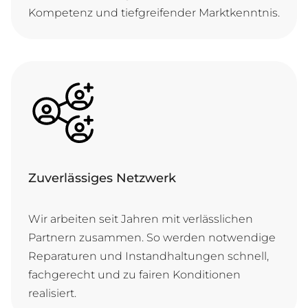
Kom­pe­tenz und tief­grei­fen­der Marktkenntnis.
Zuverlässiges Netzwerk
Wir ar­bei­ten seit Jah­ren mit ver­läss­li­chen
Part­nern zu­sam­men. So wer­den not­wen­di­ge
Re­pa­ra­tu­ren und In­stand­hal­tun­gen schnell,
fach­ge­recht und zu fai­ren Kon­di­ti­o­nen
realisiert.