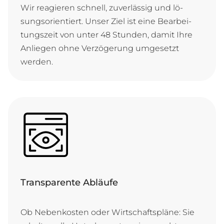
Wir re­a­gie­ren schnell, zu­ver­läs­sig und lö­
sungs­ori­en­tiert. Un­ser Ziel ist ei­ne Be­ar­bei­
tungs­zeit von un­ter 48 Stun­den, da­mit Ih­re
An­lie­gen oh­ne Ver­zö­ge­rung um­ge­setzt
werden.
Transparente Abläufe
Ob Ne­ben­kos­ten o­der Wirt­schafts­plä­ne: Sie