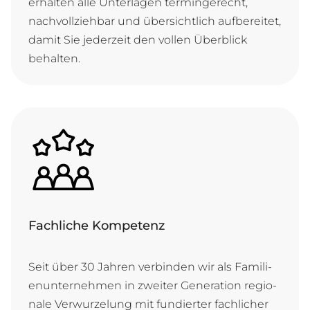
er­hal­ten al­le Un­ter­la­gen ter­min­ge­recht,
nach­voll­zie­hbar und ü­ber­sicht­lich auf­be­rei­tet,
da­mit Sie je­der­zeit den vol­len Ü­ber­blick
behalten.
Fachliche Kompetenz
Seit ü­ber 30 Jah­ren ver­bin­den wir als Fa­mi­li­
en­un­ter­neh­men in zwei­ter Ge­ne­ra­ti­on re­gi­o­
na­le Ver­wur­ze­lung mit fun­dier­ter fach­li­cher