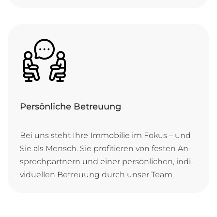
Persönliche Betreuung
Bei uns steht Ih­re Im­mo­bi­lie im Fo­kus – und
Sie als Mensch. Sie pro­fi­tie­ren von fes­ten An­
sprech­part­nern und ei­ner per­sön­li­chen, in­di­
vi­du­el­len Be­treu­ung durch un­ser Team.