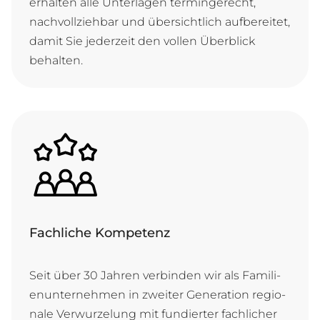
er­hal­ten al­le Un­ter­la­gen ter­min­ge­recht,
nach­voll­zie­hbar und ü­ber­sicht­lich auf­be­rei­tet,
da­mit Sie je­der­zeit den vol­len Ü­ber­blick
behalten.
Fachliche Kompetenz
Seit ü­ber 30 Jah­ren ver­bin­den wir als Fa­mi­li­
en­un­ter­neh­men in zwei­ter Ge­ne­ra­ti­on re­gi­o­
na­le Ver­wur­ze­lung mit fun­dier­ter fach­li­cher