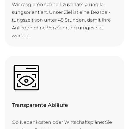
Wir re­a­gie­ren schnell, zu­ver­läs­sig und lö­
sungs­ori­en­tiert. Un­ser Ziel ist ei­ne Be­ar­bei­
tungs­zeit von un­ter 48 Stun­den, da­mit Ih­re
An­lie­gen oh­ne Ver­zö­ge­rung um­ge­setzt
werden.
Transparente Abläufe
Ob Ne­ben­kos­ten o­der Wirt­schafts­plä­ne: Sie