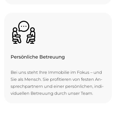
Persönliche Betreuung
Bei uns steht Ih­re Im­mo­bi­lie im Fo­kus – und
Sie als Mensch. Sie pro­fi­tie­ren von fes­ten An­
sprech­part­nern und ei­ner per­sön­li­chen, in­di­
vi­du­el­len Be­treu­ung durch un­ser Team.