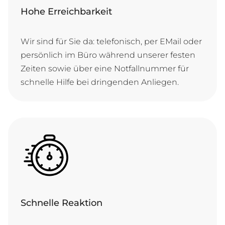
Hohe Erreichbarkeit
Wir sind für Sie da: te­le­fo­nisch, per E­Mail o­der
per­sön­lich im Bü­ro wäh­rend un­se­rer fes­ten
Zei­ten so­wie ü­ber ei­ne Not­fall­num­mer für
schnel­le Hil­fe bei drin­gen­den Anliegen.
Schnelle Reaktion