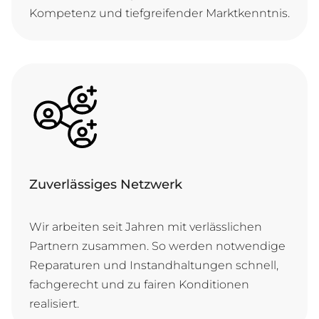
Kom­pe­tenz und tief­grei­fen­der Marktkenntnis.
Zuverlässiges Netzwerk
Wir ar­bei­ten seit Jah­ren mit ver­läss­li­chen
Part­nern zu­sam­men. So wer­den not­wen­di­ge
Re­pa­ra­tu­ren und In­stand­hal­tun­gen schnell,
fach­ge­recht und zu fai­ren Kon­di­ti­o­nen
realisiert.