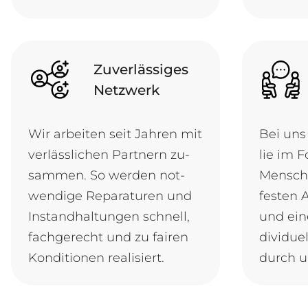
Zuverlässiges
Netzwerk
Wir ar­bei­ten seit Jah­ren mit
Bei uns 
ver­läss­li­chen Part­nern zu­
lie im F
sam­men. So wer­den not­
Mensch. 
wen­di­ge Re­pa­ra­tu­ren und
fes­ten 
In­stand­hal­tun­gen schnell,
und ei­ne
fach­ge­recht und zu fai­ren
di­vi­du­
Kon­di­ti­o­nen realisiert.
durch u