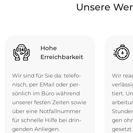
Unsere Wert
Hohe
Erreichbarkeit
Wir sind für Sie da: te­le­fo­
Wir re­a
nisch, per E­Mail o­der per­
ver­läs­s
sön­lich im Bü­ro wäh­rend
tiert. Un
un­se­rer fes­ten Zei­ten so­wie
ar­bei­t
ü­ber ei­ne Not­fall­num­mer
Stun­den
für schnel­le Hil­fe bei drin­
gen oh­
gen­den Anliegen.
ge­setz