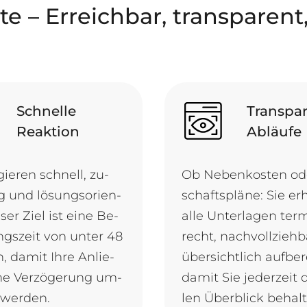
e – Erreichbar, transparen
Schnelle
Transpa
Reaktion
Abläufe
­gie­ren schnell, zu­
Ob Ne­ben­kos­ten o­d
ig und lö­sungs­ori­en­
schafts­plä­ne: Sie er­
­ser Ziel ist ei­ne Be­
al­le Un­ter­la­gen ter­
ungs­zeit von un­ter 48
recht, nach­voll­zie­h
, da­mit Ih­re An­lie­
ü­ber­sicht­lich auf­be­r
ne Ver­zö­ge­rung um­
da­mit Sie je­der­zeit
t werden.
len Ü­ber­blick behal