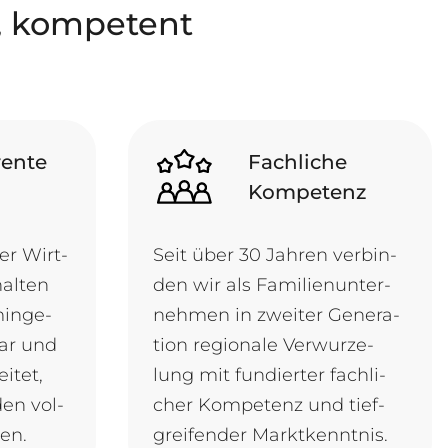
t, kompetent
rente
Fachliche
Kompetenz
er Wirt­
Seit ü­ber 30 Jah­ren ver­bin­
hal­ten
den wir als Fa­mi­li­en­un­ter­
min­ge­
neh­men in zwei­ter Ge­ne­ra­
bar und
ti­on re­gi­o­na­le Ver­wur­ze­
ei­tet,
lung mit fun­dier­ter fach­li­
 den vol­
cher Kom­pe­tenz und tief­
ten.
grei­fen­der Marktkenntnis.