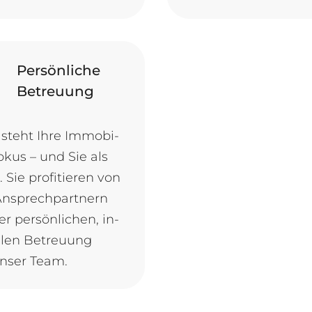
Persönliche
Betreuung
steht Ih­re Im­mo­bi­
o­kus – und Sie als
Sie pro­fi­tie­ren von
An­sprech­part­nern
r per­sön­li­chen, in­
el­len Be­treu­ung
n­ser Team.