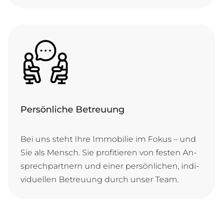
Persönliche Betreuung
Bei uns steht Ih­re Im­mo­bi­lie im Fo­kus – und
Sie als Mensch. Sie pro­fi­tie­ren von fes­ten An­
sprech­part­nern und ei­ner per­sön­li­chen, in­di­
vi­du­el­len Be­treu­ung durch un­ser Team.