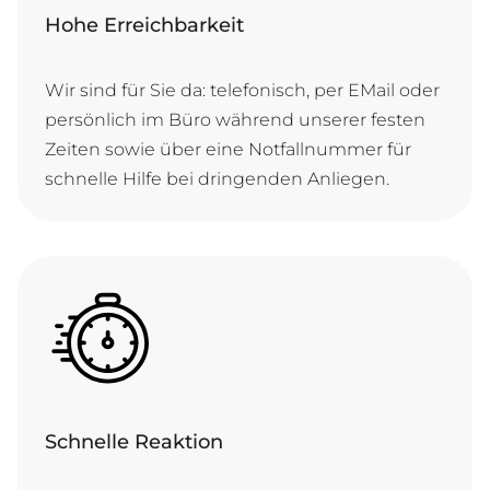
Hohe Erreichbarkeit
Wir sind für Sie da: te­le­fo­nisch, per E­Mail o­der
per­sön­lich im Bü­ro wäh­rend un­se­rer fes­ten
Zei­ten so­wie ü­ber ei­ne Not­fall­num­mer für
schnel­le Hil­fe bei drin­gen­den Anliegen.
Schnelle Reaktion