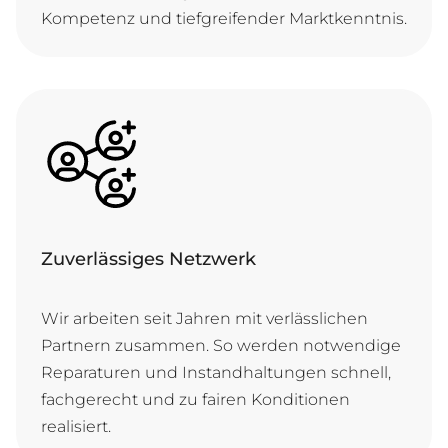
Kom­pe­tenz und tief­grei­fen­der Marktkenntnis.
Zuverlässiges Netzwerk
Wir ar­bei­ten seit Jah­ren mit ver­läss­li­chen
Part­nern zu­sam­men. So wer­den not­wen­di­ge
Re­pa­ra­tu­ren und In­stand­hal­tun­gen schnell,
fach­ge­recht und zu fai­ren Kon­di­ti­o­nen
realisiert.