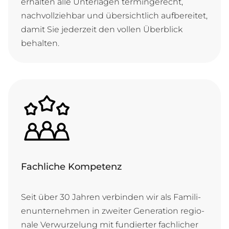
er­hal­ten al­le Un­ter­la­gen ter­min­ge­recht,
nach­voll­zie­hbar und ü­ber­sicht­lich auf­be­rei­tet,
da­mit Sie je­der­zeit den vol­len Ü­ber­blick
behalten.
Fachliche Kompetenz
Seit ü­ber 30 Jah­ren ver­bin­den wir als Fa­mi­li­
en­un­ter­neh­men in zwei­ter Ge­ne­ra­ti­on re­gi­o­
na­le Ver­wur­ze­lung mit fun­dier­ter fach­li­cher