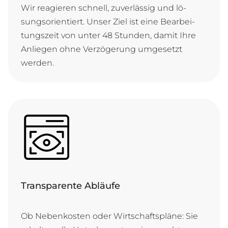
Wir re­a­gie­ren schnell, zu­ver­läs­sig und lö­
sungs­ori­en­tiert. Un­ser Ziel ist ei­ne Be­ar­bei­
tungs­zeit von un­ter 48 Stun­den, da­mit Ih­re
An­lie­gen oh­ne Ver­zö­ge­rung um­ge­setzt
werden.
Transparente Abläufe
Ob Ne­ben­kos­ten o­der Wirt­schafts­plä­ne: Sie