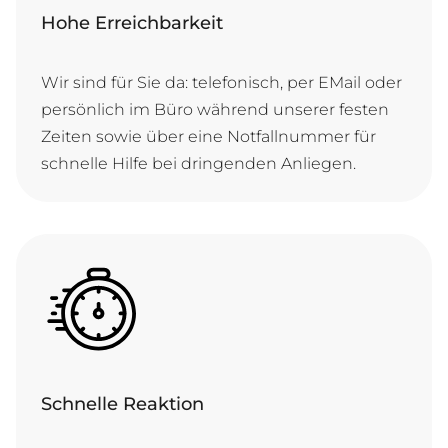
Hohe Erreichbarkeit
Wir sind für Sie da: te­le­fo­nisch, per E­Mail o­der
per­sön­lich im Bü­ro wäh­rend un­se­rer fes­ten
Zei­ten so­wie ü­ber ei­ne Not­fall­num­mer für
schnel­le Hil­fe bei drin­gen­den Anliegen.
Schnelle Reaktion