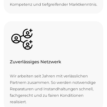
Kom­pe­tenz und tief­grei­fen­der Marktkenntnis.
Zuverlässiges Netzwerk
Wir ar­bei­ten seit Jah­ren mit ver­läss­li­chen
Part­nern zu­sam­men. So wer­den not­wen­di­ge
Re­pa­ra­tu­ren und In­stand­hal­tun­gen schnell,
fach­ge­recht und zu fai­ren Kon­di­ti­o­nen
realisiert.