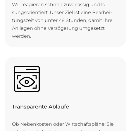
Wir re­a­gie­ren schnell, zu­ver­läs­sig und lö­
sungs­ori­en­tiert. Un­ser Ziel ist ei­ne Be­ar­bei­
tungs­zeit von un­ter 48 Stun­den, da­mit Ih­re
An­lie­gen oh­ne Ver­zö­ge­rung um­ge­setzt
werden.
Transparente Abläufe
Ob Ne­ben­kos­ten o­der Wirt­schafts­plä­ne: Sie