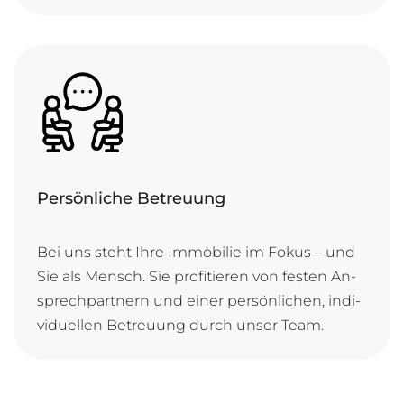
Persönliche Betreuung
Bei uns steht Ih­re Im­mo­bi­lie im Fo­kus – und
Sie als Mensch. Sie pro­fi­tie­ren von fes­ten An­
sprech­part­nern und ei­ner per­sön­li­chen, in­di­
vi­du­el­len Be­treu­ung durch un­ser Team.