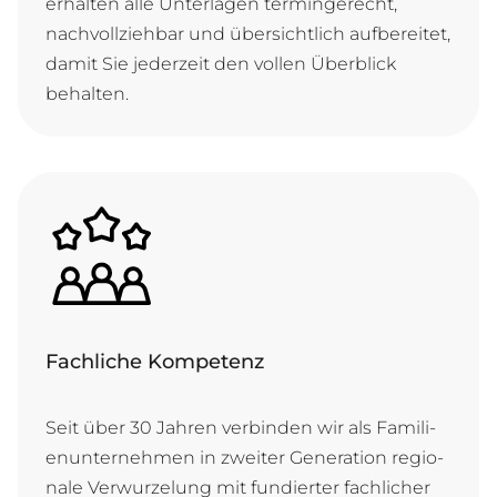
er­hal­ten al­le Un­ter­la­gen ter­min­ge­recht,
nach­voll­zie­hbar und ü­ber­sicht­lich auf­be­rei­tet,
da­mit Sie je­der­zeit den vol­len Ü­ber­blick
behalten.
Fachliche Kompetenz
Seit ü­ber 30 Jah­ren ver­bin­den wir als Fa­mi­li­
en­un­ter­neh­men in zwei­ter Ge­ne­ra­ti­on re­gi­o­
na­le Ver­wur­ze­lung mit fun­dier­ter fach­li­cher