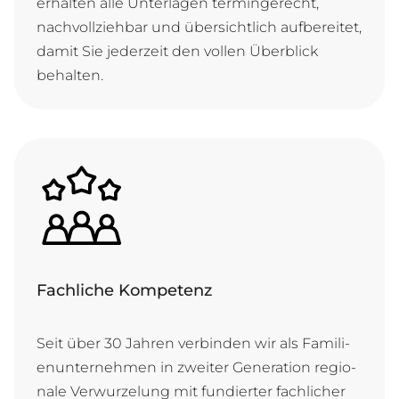
er­hal­ten al­le Un­ter­la­gen ter­min­ge­recht,
nach­voll­zie­hbar und ü­ber­sicht­lich auf­be­rei­tet,
da­mit Sie je­der­zeit den vol­len Ü­ber­blick
behalten.
Fachliche Kompetenz
Seit ü­ber 30 Jah­ren ver­bin­den wir als Fa­mi­li­
en­un­ter­neh­men in zwei­ter Ge­ne­ra­ti­on re­gi­o­
na­le Ver­wur­ze­lung mit fun­dier­ter fach­li­cher