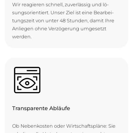
Wir re­a­gie­ren schnell, zu­ver­läs­sig und lö­
sungs­ori­en­tiert. Un­ser Ziel ist ei­ne Be­ar­bei­
tungs­zeit von un­ter 48 Stun­den, da­mit Ih­re
An­lie­gen oh­ne Ver­zö­ge­rung um­ge­setzt
werden.
Transparente Abläufe
Ob Ne­ben­kos­ten o­der Wirt­schafts­plä­ne: Sie