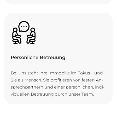
Persönliche Betreuung
Bei uns steht Ih­re Im­mo­bi­lie im Fo­kus – und
Sie als Mensch. Sie pro­fi­tie­ren von fes­ten An­
sprech­part­nern und ei­ner per­sön­li­chen, in­di­
vi­du­el­len Be­treu­ung durch un­ser Team.