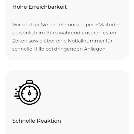
Hohe Erreichbarkeit
Wir sind für Sie da: te­le­fo­nisch, per E­Mail o­der
per­sön­lich im Bü­ro wäh­rend un­se­rer fes­ten
Zei­ten so­wie ü­ber ei­ne Not­fall­num­mer für
schnel­le Hil­fe bei drin­gen­den Anliegen.
Schnelle Reaktion