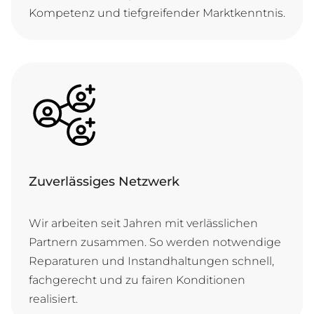
Kom­pe­tenz und tief­grei­fen­der Marktkenntnis.
Zuverlässiges Netzwerk
Wir ar­bei­ten seit Jah­ren mit ver­läss­li­chen
Part­nern zu­sam­men. So wer­den not­wen­di­ge
Re­pa­ra­tu­ren und In­stand­hal­tun­gen schnell,
fach­ge­recht und zu fai­ren Kon­di­ti­o­nen
realisiert.