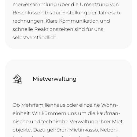
mer­ver­samm­lung über die Um­set­zung von
Be­schlüs­sen bis zur Er­stel­lung der Jah­res­ab­
rech­nun­gen. Kla­re Kom­mu­ni­ka­ti­on und
schnel­le Re­ak­ti­ons­zei­ten sind für uns
selbstverständlich.
Mietverwaltung
Ob Mehr­fa­mi­li­en­haus oder ein­zel­ne Wohn­
ein­heit: Wir küm­mern uns um die kauf­män­
ni­sche und tech­ni­sche Ver­wal­tung Ih­rer Miet­
ob­jek­te. Da­zu ge­hö­ren Miet­in­kas­so, Ne­ben­