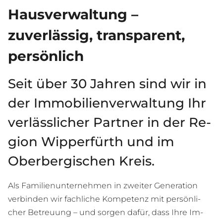
Hausverwaltung –
zuverlässig, transparent,
persönlich
Seit über 30 Jah­ren sind wir in
der Im­mo­bi­li­en­ver­wal­tung Ihr
ver­läss­li­cher Part­ner in der Re­
gi­on Wip­per­fürth und im
Ober­ber­gi­schen Kreis.
Als Fa­mi­li­en­un­ter­neh­men in zwei­ter Ge­ne­ra­ti­on
ver­bin­den wir fach­li­che Kom­pe­tenz mit per­sön­li­
cher Be­treu­ung – und sor­gen da­für, dass Ihre Im­