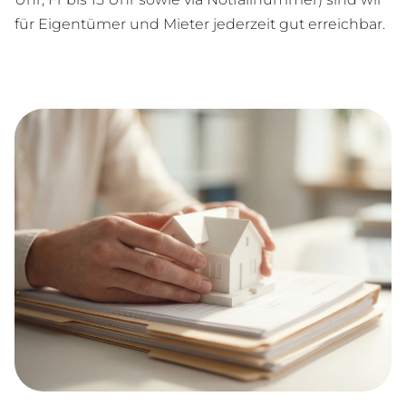
für Ei­gen­tü­mer und Mie­ter je­der­zeit gut erreichbar.