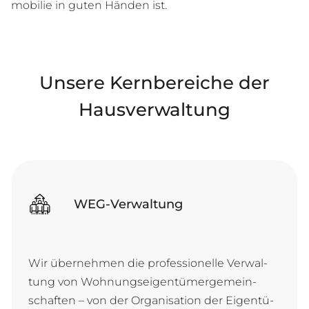
mo­bi­lie in gu­ten Hän­den ist.
Unsere Kernbereiche der
Hausverwaltung
WEG-Verwaltung
Wir über­neh­men die pro­fes­si­o­nel­le Ver­wal­
tung von Woh­nungs­ei­gen­tü­mer­ge­mein­
schaf­ten – von der Or­ga­ni­sa­ti­on der Ei­gen­tü­