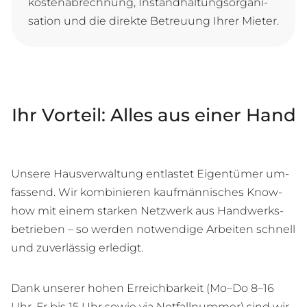
kos­ten­ab­rech­nung, In­stand­hal­tungs­or­ga­ni­
sa­ti­on und die di­rek­te Be­treu­ung Ih­rer Mieter.
Ihr Vorteil: Alles aus einer Hand
Un­se­re Haus­ver­wal­tung ent­las­tet Ei­gen­tü­mer um­
fas­send. Wir kom­bi­nie­ren kauf­män­ni­sches Know-
how mit ei­nem star­ken Netz­werk aus Hand­werks­
be­trie­ben – so wer­den not­wen­di­ge Ar­bei­ten schnell
und zu­ver­läs­sig erledigt.
Dank un­se­rer ho­hen Er­reich­bar­keit (Mo–Do 8–16
Uhr, Fr bis 15 Uhr so­wie via Not­fall­num­mer) sind wir